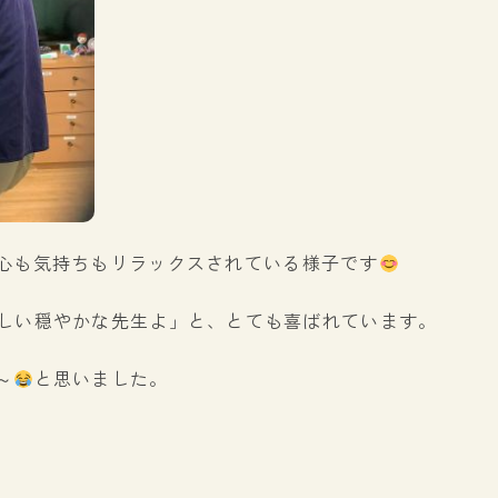
心も気持ちもリラックスされている様子です
しい穏やかな先生よ」と、とても喜ばれています。
～
と思いました。