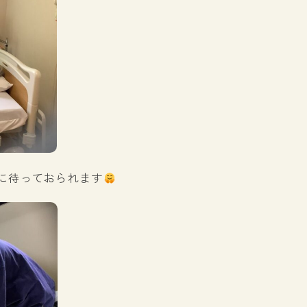
に待っておられます