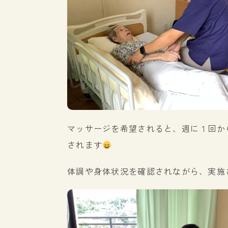
マッサージを希望されると、週に１回か
されます
体調や身体状況を確認されながら、実施