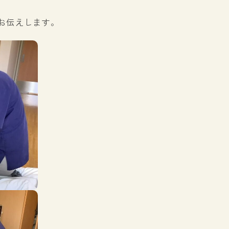
お伝えします。