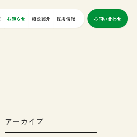
E
お知らせ
施設紹介
採用情報
お問い合わせ
アーカイブ