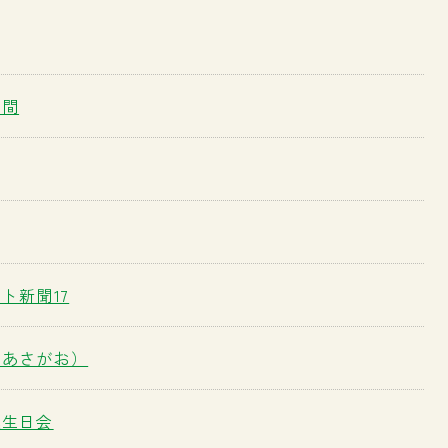
時間
ト新聞17
（あさがお）
誕生日会