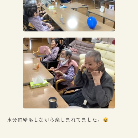
水分補給もしながら楽しまれてました。