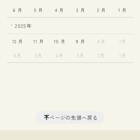
6 月
5 月
4 月
3 月
2 月
1 月
2025年
12 月
11 月
10 月
9 月
8月
7月
6月
5月
4月
3月
2月
1月
ページの先頭へ戻る