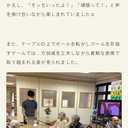
かえし、「そっちいったよ！」「頑張って！」と声
を掛け合いながら楽しまれていました☺
また、テーブルの上でボールを転がしゴールを目指
すゲームでは、力加減を工夫しながら真剣な表情で
取り組まれる姿が見られました。