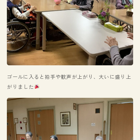
ゴールに入ると拍手や歓声が上がり、大いに盛り上
がりました