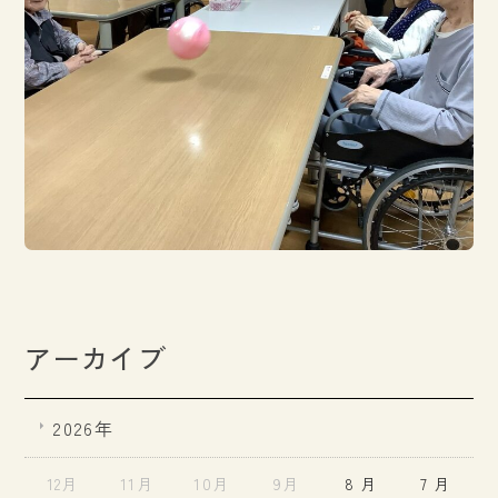
アーカイブ
2026年
12月
11月
10月
9月
8 月
7 月